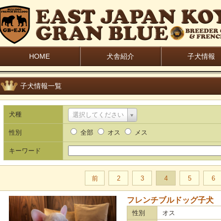
HOME
犬舎紹介
子犬情報
子犬情報一覧
犬種
選択してください
性別
全部
オス
メス
キーワード
前
2
3
4
5
6
フレンチブルドッグ子犬
性別
オス